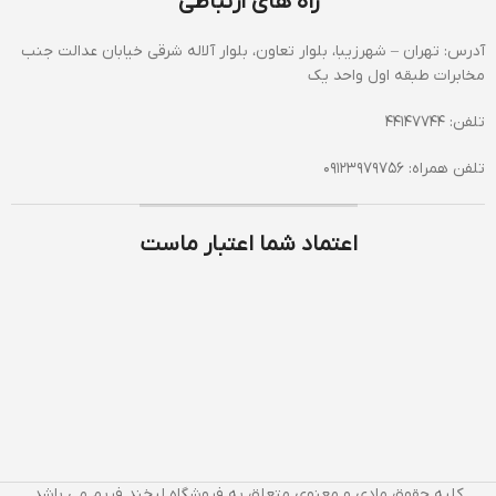
راه های ارتباطی
آدرس: تهران – شهرزیبا، بلوار تعاون، بلوار آلاله شرقی خیابان عدالت جنب
مخابرات طبقه اول واحد یک
تلفن: 44147744
تلفن همراه: 09123979756
اعتماد شما اعتبار ماست
کلیه حقوق مادی و معنوی متعلق به فروشگاه لبخند فریم می باشد