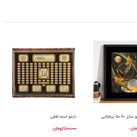
50. پرطلایی
تابلو اسما افقی
مان
1,100,000
تومان