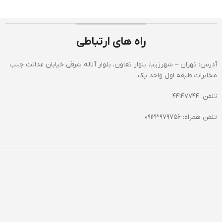
راه های ارتباطی
آدرس: تهران – شهرزیبا، بلوار تعاون، بلوار آلاله شرقی خیابان عدالت جنب
مخابرات طبقه اول واحد یک
تلفن: 44147744
تلفن همراه: 09123979756