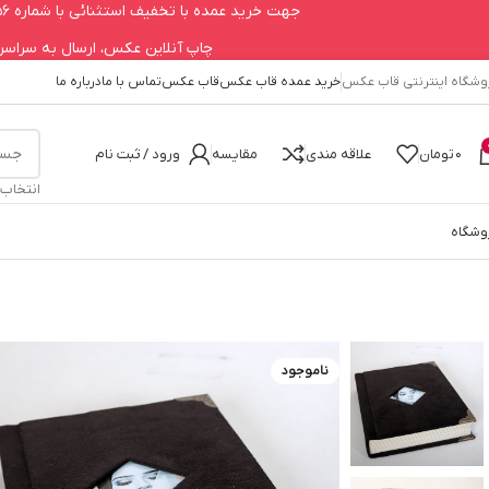
جهت خرید عمده با تخفیف استثنائی با شماره 09123979756 تماس حاصل فرمایید.
چاپ آنلاین عکس، ارسال به سراسر کشور 660
وشگاه اینترنتی قاب عکس
خرید عمده قاب عکس
قاب عکس
تماس با ما
درباره ما
0
تومان
علاقه مندی
مقایسه
ورود / ثبت نام
انتخاب
وشگاه
خانه
تابلو دکوراتیو
آلبوم عکس فریم دار 13در18 جلد مخمل
ناموجود