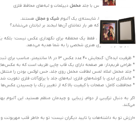
ظرفیت
40 قطعه
عکس با جلد
مخمل
دیپلمات و لبه‌های محافظ فلزی
خاطرات ارزشمند شما، شایسته‌ی یک آلبوم
شیک و مجلل
هستند.
آیا عکس‌هایی دارید که هر بار تماشای آن‌ها لبخند بر لبانتان می‌نشاند؟
آلبوم عکس فریم‌دار ، فقط یک محفظه برای نگهداری عکس نیست؛ بلکه یک 
قدم زدن در یک گالری هنری شخصی را به شما هدیه می‌دهد.
* ظرفیت ایده‌آل: گنجایش ۴۰ عدد عکس ۱۳ در ۱۸ سانتیمتر، مناسب برای ثبت پکیج‌های آتلیه‌ای، عکس‌های خانوادگی یا خاطرات یک سفر خاص.
* طراحی فریم‌دار: هر صفحه دارای یک قاب چاپی ظریف است که به عکس‌ها
* جلد مخمل اعلاء: لمس لطافت مخمل روی جلد، حس لوکس بودن را منتقل کرده
* ماندگاری ابدی با گوشه‌های فلزی: لبه‌های جلد با یراق‌آلات فلزی تقویت شد
* محافظت کامل: صفحات با کیفیت بالا که از تغییر رنگ یا چسبیدن عکس‌ها 
اگر به دنبال ترکیبی از دوام، زیبایی و چیدمان منظم هستید، این آلبوم بهت
می‌کند.
«ارزش تو به داشته‌هات یا تایید دیگران نیست؛ تو به خاطر قلب مهربونت و ت