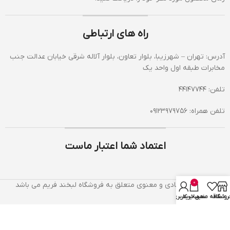
راه های ارتباطی
آدرس: تهران – شهرزیبا، بلوار تعاون، بلوار آلاله شرقی خیابان عدالت جنب
مخابرات طبقه اول واحد یک
تلفن: 44147744
تلفن همراه: 09123979756
اعتماد شما اعتبار ماست
0
کلیه حقوق مادی و معنوی متعلق به فروشگاه لبخند فریم می باشد
روشگاه
علاقه مندی
سبد خرید
حساب کاربری من