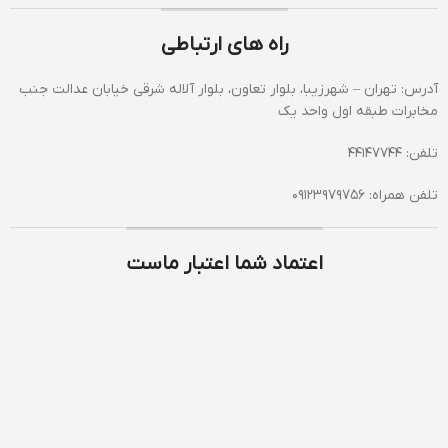
راه های ارتباطی
آدرس: تهران – شهرزیبا، بلوار تعاون، بلوار آلاله شرقی خیابان عدالت جنب
مخابرات طبقه اول واحد یک
تلفن: 44147744
تلفن همراه: 09123979756
اعتماد شما اعتبار ماست