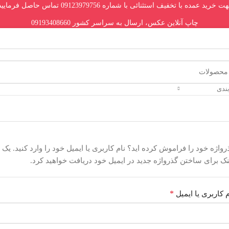
 خرید عمده با تخفیف استثنائی با شماره 09123979756 تماس حاصل فرمایید.
چاپ آنلاین عکس، ارسال به سراسر کشور 09193408660
بندی
رواژه خود را فراموش کرده اید؟ نام کاربری یا ایمیل خود را وارد کنید. یک
نک برای ساختن گذرواژه جدید در ایمیل خود دریافت خواهید کرد.
م کاربری یا ایمیل
*