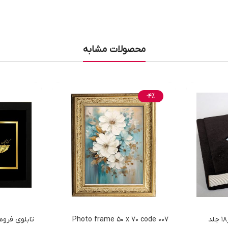
محصولات مشابه
-4%
آلبوم عکس فریم دار 13در18 جلد
Photo frame 50 x 70 code 007
تابلوی فروه