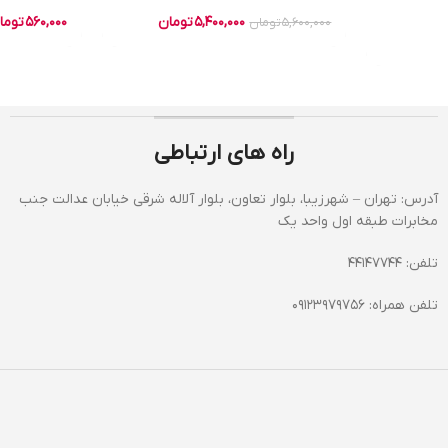
5,400,000
تومان
560,000
توما
5,600,000
تومان
راه های ارتباطی
آدرس: تهران – شهرزیبا، بلوار تعاون، بلوار آلاله شرقی خیابان عدالت جنب
مخابرات طبقه اول واحد یک
تلفن: 44147744
تلفن همراه: 09123979756