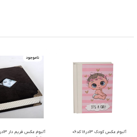
ناموجود
آلبوم عکس کودک 13در18 کد06