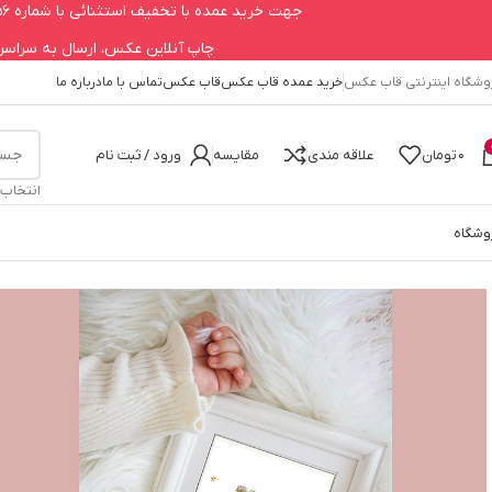
جهت خرید عمده با تخفیف استثنائی با شماره 09123979756 تماس حاصل فرمایید.
چاپ آنلاین عکس، ارسال به سراسر کشور 660
وشگاه اینترنتی قاب عکس
خرید عمده قاب عکس
قاب عکس
تماس با ما
درباره ما
0
تومان
علاقه مندی
مقایسه
ورود / ثبت نام
انتخاب
وشگاه
خانه
تابلو دکوراتیو
تابلو اتاق کودک و نوجوان
قاب دکوراتیو 20.30 sweet dreams