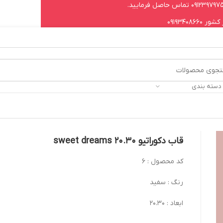
09193408
 دسته بندی
قاب دکوراتیو 20.30 sweet dreams
کد محصول : 6
رنگ : سفید
ابعاد : 20.30