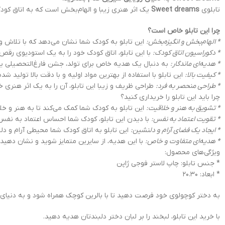
تابلوی
Sweet dreams
یک اثر هنری زیبا و الهام‌بخش است که به اتاق کودک 
چرا این تابلو خاص است؟
* الهام‌بخش و انگیزه‌بخش:
این تابلو به کودک شما نشان می‌دهد که با تلاش و
* دکوراسیون اتاق کودک:
با این تابلو، اتاق کودک خود را به یک استودیوی رقص
* هدیه‌ای ماندگار:
به دنبال یک هدیه خاص برای تولد، جشن فارغ‌التحصیلی یا 
* کیفیت بالا:
این تابلو با استفاده از بهترین مواد اولیه و با دقت بالا تولید ش
* طراحی منحصر به فرد:
طراحی ظریف و زیبا این تابلو، آن را به یک اثر هنری
چرا باید این تابلو را خریداری کنید؟
* تشویق به هنر و خلاقیت:
این تابلو به کودک شما کمک می‌کند تا به هنر و خل
* تقویت اعتماد به نفس:
با دیدن این تابلو، کودک شما احساس اعتماد به نفس
* ایجاد یک فضای آرام و دلنشین:
این تابلو به اتاق کودک شما محیطی آرام و د
* هدیه‌ای متفاوت و خاص:
با این هدیه، از سایرین متمایز شوید و نشان دهید
ویژگی‌های محصول:
* جنس تابلو: چاپ لاستر فوجی ژاپن
* ابعاد: 20.30
به دختر کوچولوی خود فرصت دهید تا با بالرین کوچک همراه شود و به دنیای رو
با خرید این تابلو، لبخند را بر لبان دختر دلبندتان هدیه دهید.