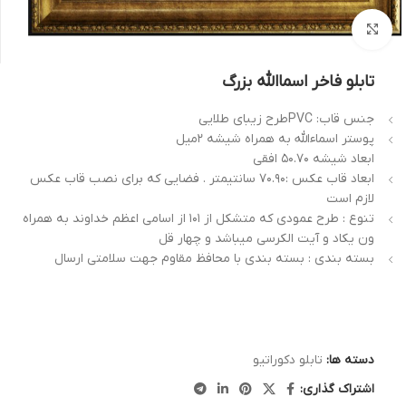
بزرگنمایی تصویر
تابلو فاخر اسماالله بزرگ
جنس قاب: PVCطرح زیبای طلایی
پوستر اسماءالله به همراه شیشه 2میل
ابعاد شیشه 50.70 افقی
ابعاد قاب عکس :70.90 سانتیمتر . فضایی که برای نصب قاب عکس
لازم است
تنوع : طرح عمودی که متشکل از 101 از اسامی اعظم خداوند به همراه
ون یکاد و آیت الکرسی میباشد و چهار قل
بسته بندی : بسته بندی با محافظ مقاوم جهت سلامتی ارسال
دسته ها:
تابلو دکوراتیو
اشتراک گذاری: