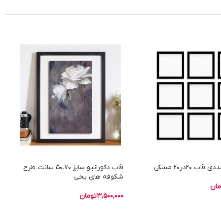
قاب دکوراتیو سایز 50.70 سانت طرح
شکوفه های یخی
مان
3,500,000
تومان