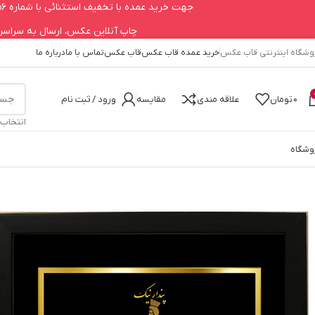
جهت خرید عمده با تخفیف استثنائی با شماره 09123979756 تماس حاصل فرمایید.
چاپ آنلاین عکس، ارسال به سراسر کشور 660
وشگاه اینترنتی قاب عکس
خرید عمده قاب عکس
قاب عکس
تماس با ما
درباره ما
0
تومان
علاقه مندی
مقایسه
ورود / ثبت نام
انتخاب
وشگاه
خانه
تابلو دکوراتیو
تابلو مذهبی
تابلوی فروهر