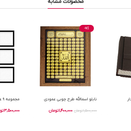
محصولات مشابه
-7%
تابلو اسماالله طرح چوبی عمودی
مجموعه 9 عددی قاب 20در20 مشکی
1,400,000
تومان
3,500,000
تو
1,500,000
تومان