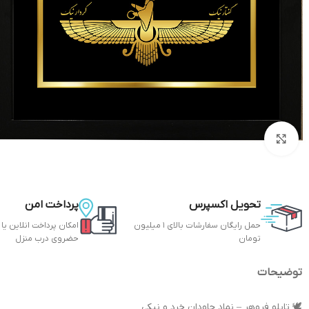
بزرگنمایی تصویر
تحویل اکسپرس
پرداخت امن
حمل رایگان سفارشات بالای 1 میلیون
امکان پرداخت انلاین یا
تومان
حضروی درب منزل
توضیحات
🕊️ تابلو فروهر – نماد جاودان خرد و نیکی