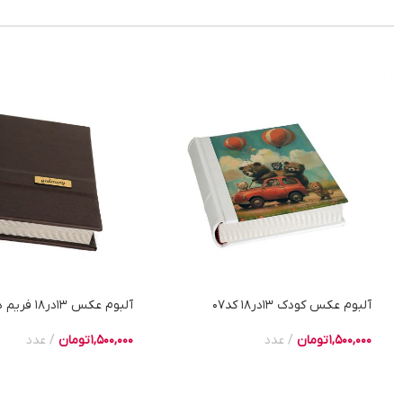
آلبوم عکس کودک 13در18 کد07
آلبوم عکس 13در18 فریم دار
1,500,000
تومان
عدد
1,500,000
تومان
عدد