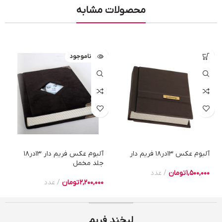
محصولات مشابه
ناموجود
آلبوم عکس 13در18 فریم دار
آلبوم عکس فریم دار 13در18
جلد مخمل
1,500,000
تومان
عدد
2,200,000
تومان
عدد
لبخند فریم