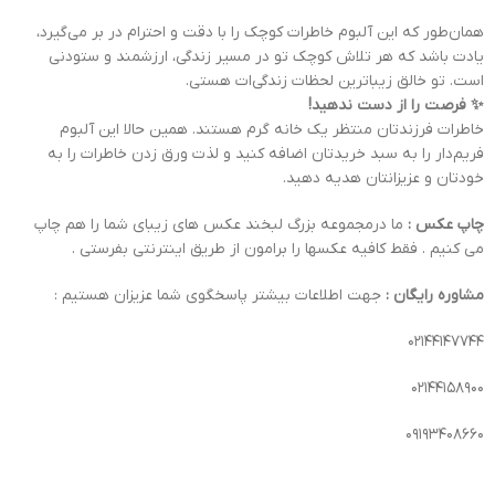
همان‌طور که این آلبوم خاطرات کوچک را با دقت و احترام در بر می‌گیرد،
یادت باشد که هر تلاش کوچک تو در مسیر زندگی، ارزشمند و ستودنی
است. تو خالق زیباترین لحظات زندگی‌ات هستی.
✨ فرصت را از دست ندهید!
خاطرات فرزندتان منتظر یک خانه گرم هستند. همین حالا این آلبوم
فریم‌دار را به سبد خریدتان اضافه کنید و لذت ورق زدن خاطرات را به
خودتان و عزیزانتان هدیه دهید.
چاپ عکس :
ما درمجموعه بزرگ لبخند عکس های زیبای شما را هم چاپ
می کنیم . فقط کافیه عکسها را برامون از طریق اینترنتی بفرستی .
مشاوره رایگان :
جهت اطلاعات بیشتر پاسخگوی شما عزیزان هستیم :
02144147744
02144158900
09193408660