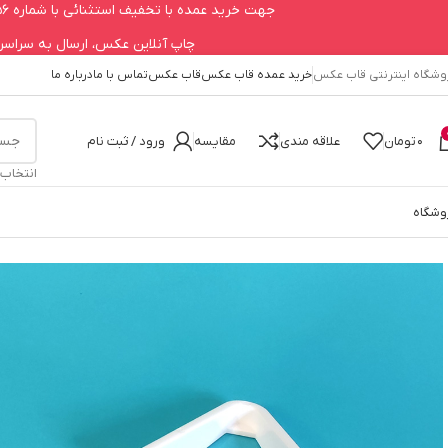
جهت خرید عمده با تخفیف استثنائی با شماره 09123979756 تماس حاصل فرمایید.
چاپ آنلاین عکس، ارسال به سراسر کشور 660
وشگاه اینترنتی قاب عکس
خرید عمده قاب عکس
قاب عکس
تماس با ما
درباره ما
0
تومان
علاقه مندی
مقایسه
ورود / ثبت نام
انتخاب
وشگاه
خانه
پایه نگهدارنده
پایه نگهدارنده شاسی عکس مدل U