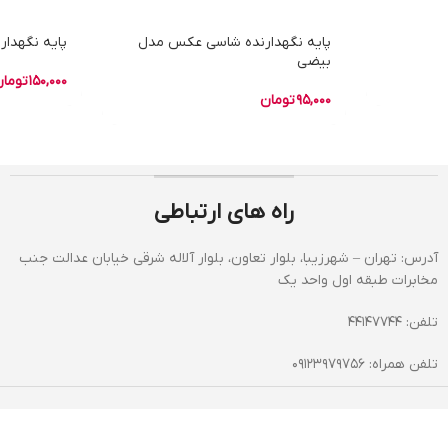
پایه نگهدارنده شاسی عکس مدل
پایه نگهدار
بیضی
150,000
توما
95,000
تومان
راه های ارتباطی
آدرس: تهران – شهرزیبا، بلوار تعاون، بلوار آلاله شرقی خیابان عدالت جنب
مخابرات طبقه اول واحد یک
تلفن: 44147744
تلفن همراه: 09123979756