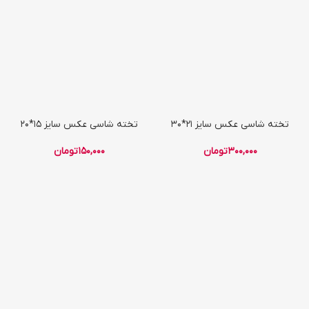
تخته شاسی عکس سایز 21*30
تخته شاسی عکس سایز 15*20
300,000
تومان
150,000
تومان