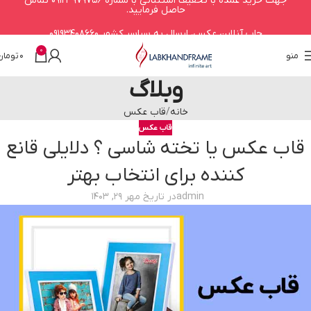
جهت خرید عمده با تخفیف استثنائی با شماره 09123979756 تماس
حاصل فرمایید.
چاپ آنلاین عکس، ارسال به سراسر کشور 09193408660
0
منو
0
تومان
وبلاگ
خانه
قاب عکس
قاب عکس
قاب عکس یا تخته شاسی ؟ دلایلی قانع
کننده برای انتخاب بهتر
admin
در تاریخ مهر 29, 1403