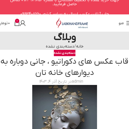
جهت خرید عمده با تخفیف استثنائی با شماره 09123979756 تماس
حاصل فرمایید.
چاپ آنلاین عکس، ارسال به سراسر کشور 09193408660
0
منو
0
تومان
وبلاگ
خانه
دسته‌بندی نشده
دسته‌بندی نشده
قاب عکس های دکوراتیو ، جانی دوباره به
دیوارهای خانه تان
admin
در تاریخ آذر 4, 1403