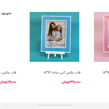
ناموجود
قاب عکس آبی ساده 13*18
قاب عکس نارنجی
390,000
تومان
119,000
تومان