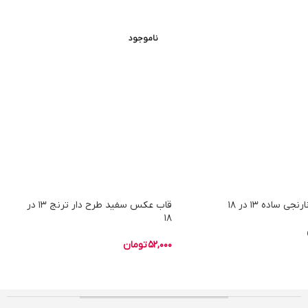
ناموجود
 ساده 13 در 18
قاب عکس سفید طرح دار ترنج 13 در
18
52,000
تومان