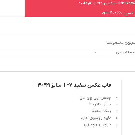
09193408
 دسته بندی
قاب عکس سفید TF7 سایز 21*30
جنس: پی وی سی
سایز: 20در30
رنگ: سفید
پایه رومیزی: دارد
دیواری، رومیزی