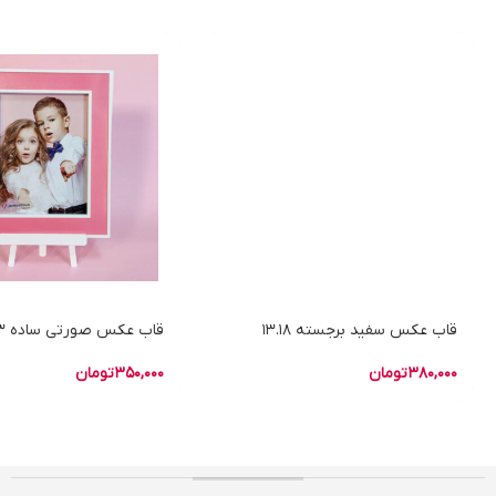
قاب عکس سفید برجسته 13.18
قاب عکس صورتی ساده 13*18
380,000
تومان
350,000
تومان