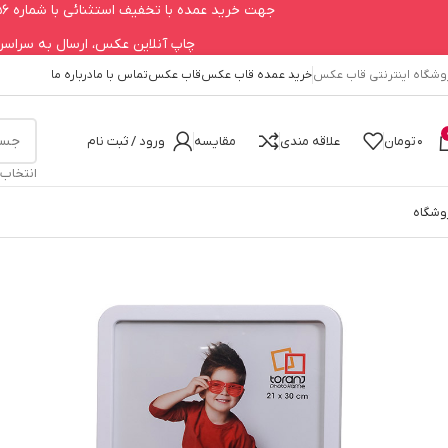
جهت خرید عمده با تخفیف استثنائی با شماره 09123979756 تماس حاصل فرمایید.
چاپ آنلاین عکس، ارسال به سراسر کشور 660
وشگاه اینترنتی قاب عکس
خرید عمده قاب عکس
قاب عکس
تماس با ما
درباره ما
0
تومان
علاقه مندی
مقایسه
ورود / ثبت نام
انتخاب
وشگاه
خانه
قاب عکس
قاب عکس سفید TF7 سایز 21*30