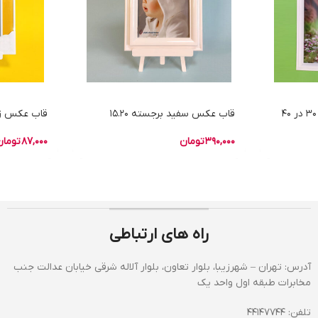
قاب عکس سفید برجسته 15.20
قاب عکس زرد سا
390,000
تومان
87,000
تومان
راه های ارتباطی
آدرس: تهران – شهرزیبا، بلوار تعاون، بلوار آلاله شرقی خیابان عدالت جنب
مخابرات طبقه اول واحد یک
تلفن: 44147744