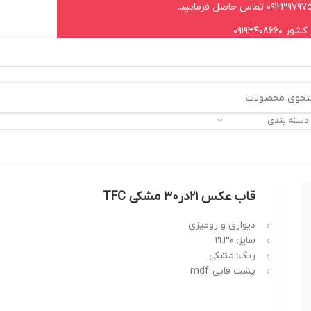
09193408
 دسته بندی
قاب عکس 21در30 مشکی TFC
دیواری و رومیزی
سایز: 21.30
رنگ: مشکی
پشت قابی mdf