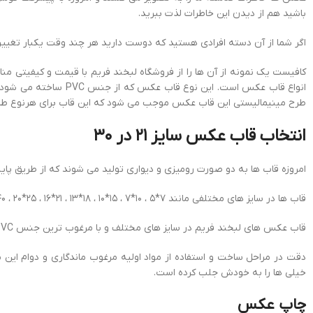
باشید هم از دیدن این خاطرات لذت ببرید.
اگر شما از آن دسته افرادی هستید که دوست دارید هر چند وقت یکبار تغییری
کافیست یک نمونه از آن ها را از فروشگاه لبخند فریم با قیمت و کیفیتی من
انواع قاب عکس است. 
طرح مینیمالیستی این قاب عکس موجب می شود که این قاب برای هرنوع طرح 
انتخاب قاب عکس سایز 21 در 30
امروزه قاب ها به دو صورت رومیزی و دیواری تولید می شوند که از طریق پایه
قاب ها در سایز های مختلفی مانند 7*5 ، 10*7 ، 15*10 ، 18*13 ، 21*16 ، 25*20 ، 40*30 ، 70*50 تولید می شوند.
قاب عکس های لبخند فریم در سایز های مختلف و با مرغوب ترین جنس PVC با در نظر گرفتن نیاز مصرف کنندگان تولید می شوند.
دقت در مراحل ساخت و استفاده از مواد اولیه مرغوب ماندگاری و دوام ای
خیلی ها را به خودش جلب کرده است.
چاپ عکس