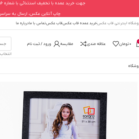
جهت خرید عمده با تخفیف استثنائی با شماره 09123979756 تماس حاصل فرمایید.
چاپ آنلاین عکس، ارسال به سراسر کشور 660
وشگاه اینترنتی قاب عکس
خرید عمده قاب عکس
قاب عکس
تماس با ما
درباره ما
0
تومان
علاقه مندی
مقایسه
ورود / ثبت نام
انتخاب
وشگاه
خانه
قاب عکس
قاب عکس 21در30 مشکی TFC