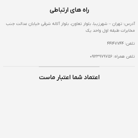
راه های ارتباطی
آدرس: تهران – شهرزیبا، بلوار تعاون، بلوار آلاله شرقی خیابان عدالت جنب
مخابرات طبقه اول واحد یک
تلفن: 44147744
تلفن همراه: 09123979756
اعتماد شما اعتبار ماست