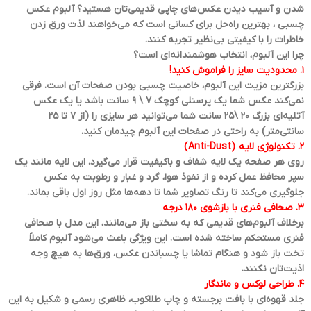
شدن و آسیب دیدن عکس‌های چاپی قدیمی‌تان هستید؟ آلبوم عکس
چسبی ، بهترین راه‌حل برای کسانی است که می‌خواهند لذت ورق زدن
خاطرات را با کیفیتی بی‌نظیر تجربه کنند.
چرا این آلبوم، انتخاب هوشمندانه‌ای است؟
۱. محدودیت سایز را فراموش کنید!
بزرگترین مزیت این آلبوم، خاصیت چسبی بودن صفحات آن است. فرقی
نمی‌کند عکس شما یک پرسنلی کوچک 7 \ 9 سانت باشد یا یک عکس
آتلیه‌ای بزرگ 20 \25 سانت شما می‌توانید هر سایزی را (از ۷ تا ۲۵
سانتی‌متر) به راحتی در صفحات این آلبوم چیدمان کنید.
۲. تکنولوژی لایه (Anti-Dust)
روی هر صفحه یک لایه شفاف و باکیفیت قرار می‌گیرد. این لایه مانند یک
سپر محافظ عمل کرده و از نفوذ هوا، گرد و غبار و رطوبت به عکس
جلوگیری می‌کند تا رنگ تصاویر شما تا دهه‌ها مثل روز اول باقی بماند.
۳. صحافی فنری با بازشوی ۱۸۰ درجه
برخلاف آلبوم‌های قدیمی که به سختی باز می‌مانند، این مدل با صحافی
فنری مستحکم ساخته شده است. این ویژگی باعث می‌شود آلبوم کاملاً
تخت باز شود و هنگام تماشا یا چسباندن عکس، ورق‌ها به هیچ وجه
اذیت‌تان نکنند.
۴. طراحی لوکس و ماندگار
جلد قهوه‌ای با بافت برجسته و چاپ طلاکوب، ظاهری رسمی و شکیل به این