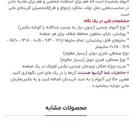
آلبوم بخشیده است که هم برای استفاده شخصی و هم برای هدیه دادن
در مناسبت‌هایی مثل تولد، سالگرد ازدواج و فارغ‌التحصیلی گزینه‌ای عالی
است.
مشخصات فنی در یک نگاه:
* نوع آلبوم: چسبی (بدون نیاز به چسب جداگانه یا گوشه عکس)
* پوشش: دارای سلفون محافظ شفاف برای هر صفحه
* سایزهای قابل پشتیبانی: تمام سایزها از7.9 – 9.13 – 10.15 – 13.18 – 15.20 –
16.21 – 20.25 ساتیمتر
نوع صحافی: فنری دوبل (بسیار مقاوم)
* نوع صحافی: فنری دوبل (بسیار مقاوم)
* مزیت ویژه: امکان چیدمان چندین عکس کوچک در یک صفحه
> «خاطرات شما گرانبها هستند،
آن‌ها را در یک جای امن نگهداری کنید.
همین حالا این آلبوم را به سبد خریدتان اضافه کنید و به عکس‌هایتان
جانی دوباره ببخشید.»
محصولات مشابه