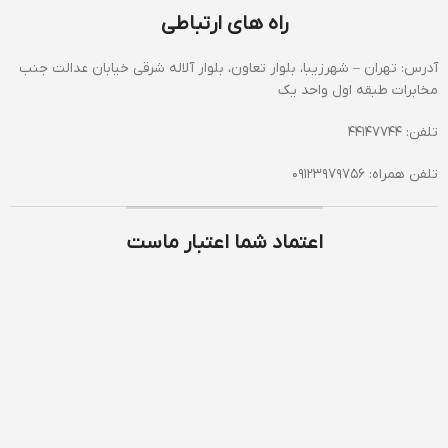
راه های ارتباطی
آدرس: تهران – شهرزیبا، بلوار تعاون، بلوار آلاله شرقی خیابان عدالت جنب
مخابرات طبقه اول واحد یک
تلفن: 44147744
تلفن همراه: 09123979756
اعتماد شما اعتبار ماست