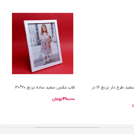
قاب عکس سفید طرح دار ترنج 16 در
قاب عکس سفید ساده ترنج 20*30
490,000
تومان