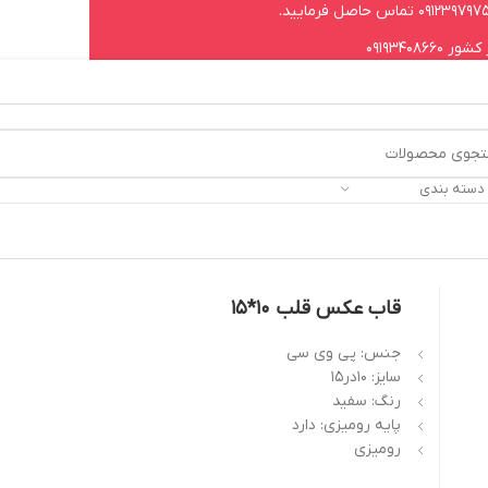
09193408
 دسته بندی
قاب عکس قلب 10*15
جنس: پی وی سی
سایز: 10در15
رنگ: سفید
پایه رومیزی: دارد
رومیزی