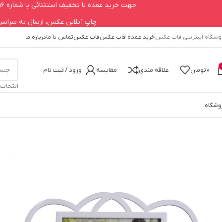
جهت خرید عمده با تخفیف استثنائی با شماره 09123979756 تماس حاصل فرمایید.
چاپ آنلاین عکس، ارسال به سراسر کشور 660
وشگاه اینترنتی قاب عکس
خرید عمده قاب عکس
قاب عکس
تماس با ما
درباره ما
0
تومان
علاقه مندی
مقایسه
ورود / ثبت نام
انتخاب
وشگاه
خانه
قاب عکس
قاب عکس قلب 10*15