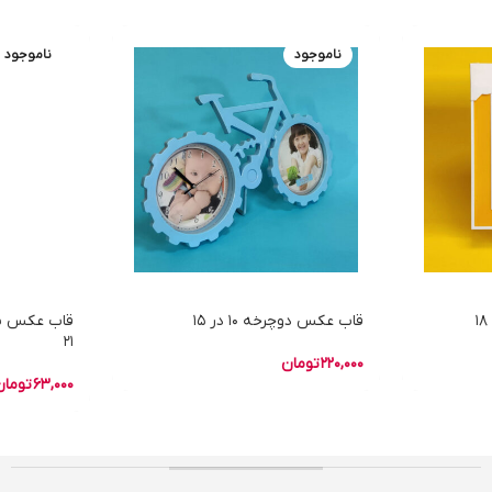
ناموجود
ناموجود
قاب عکس دوچرخه 10 در 15
21
220,000
تومان
63,000
تومان