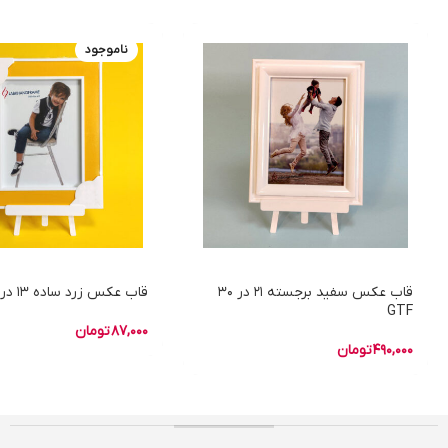
ناموجود
قاب عکس سفید برجسته 21 در 30
قاب عکس زرد ساده 13 در 18
GTF
87,000
تومان
490,000
تومان