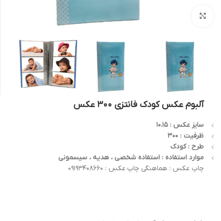
بزرگنمایی تصویر
آلبوم عکس کودک فانتزی 300 عکس
سایز عکس : 10.15
ظرفیت : 300
طرح : کودک
موارد استفاده : استفاده شخصی ، هدیه ، سیسمونی
چاپ عکس : هماهنگی چاپ عکس : 09193408660