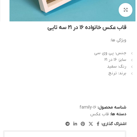
بزرگنمایی تصویر
قاب عکس خانواده 16 در 21 سه تایی
ویژگی ها:
جنس: پی وی سی
سایز: 16 در 21
رنگ: سفید
برند: ترنج
شناسه محصول:
family-16
دسته ها:
قاب عکس
اشتراک گذاری: