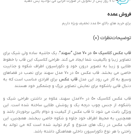
تا 7 روز پس از تحویل در صورت خرابی می توانید پس دهید
فروش عمده
برای خرید های بالای 50 عدد تخفیف ویژه داریم
توضیحات
نظرات (0)
قاب عکس کلاسیک 50 در 70 مدل “سهند”
، یک حاشیه ساده ولی شیک برای
تصاویر زیبا و باکیفیت شما ایجاد می کند. طراحی کلاسیک این قاب با خطوط
طلایی و زیبا به تصویر درون خود و دکوراسیون اطراف شکوه و جذابیت
خاصی می بخشد. قاب عکس 50 در 70 مدل سهند برای نصب در فضاهای
وسیع به کار می رود. این مدل
قاب عکس
برای افرادی مناسب است که به
دنبال قابی باشکوه برای نمایش تصاویر بزرگ و چشمگیر خود هستند
قاب عکس کلاسیک 50 در 70مدل سهند، علاوه بر داشتن طراحی شیک و
باشکوه، از جنس چوب درجه یک و پوشش طلایی ساخته شده است. این
ویژگی باعث می شود تا قاب عکس از کیفیت و دوام بالایی برخوردار باشد و
همچنین به محیط اطراف خود جلوه و شکوه خاصی ببخشد. همچنین، این
قاب عکس در رنگ های متنوع و گرم تولید شده است که می تواند به
راحتی با هر نوع دکوراسیون داخلی هماهنگی داشته باشد.