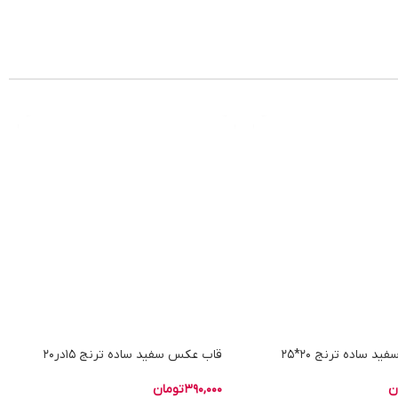
 ساده ترنج 20*25
قاب عکس سفید ساده ترنج 15در20
ن
390,000
تومان