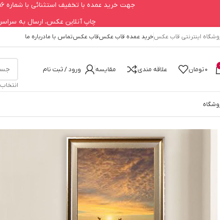
جهت خرید عمده با تخفیف استثنائی با شماره 09123979756 تماس حاصل فرمایید.
چاپ آنلاین عکس، ارسال به سراسر کشور 660
وشگاه اینترنتی قاب عکس
خرید عمده قاب عکس
قاب عکس
تماس با ما
درباره ما
0
تومان
علاقه مندی
مقایسه
ورود / ثبت نام
انتخاب
وشگاه
خانه
قاب عکس
50 در 70
قاب عکس کلاسیک 50 در 70 مدل سبلان