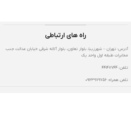
راه های ارتباطی
آدرس: تهران – شهرزیبا، بلوار تعاون، بلوار آلاله شرقی خیابان عدالت جنب
مخابرات طبقه اول واحد یک
تلفن: 44147744
تلفن همراه: 09123979756