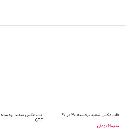
قاب عکس سفید برجسته 30 در 40
GTF
690,000
تومان