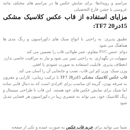
مراسم و رویدادها: برای نمایش عکس ها در مراسم های مختلف مانند
عروسی یا جشن فارغ التحصیلی.
مزایای استفاده از قاب عکس کلاسیک مشکی
15در20 TF7:
تطبیق پذیری: به راحتی با انواع سبک های دکوراسیون و رنگ بندی ها
هماهنگ می شود.
دوام: جنس PVC مقاوم، عمر طولانی قاب را تضمین می کند.
سهولت در نگهداری: به راحتی تمیز می شود و نیاز به مراقبت خاصی ندارد.
انعطاف پذیری: قابلیت استفاده به صورت عمودی یا افقی.
وزن سبک: وزن کم این قاب، نصب و جابجایی آن را آسان می کند.
قاب عکس کلاسیک مشکی 15در20 TF7
با ترکیب زیبایی، کارایی و مقرون
به صرفه بودن، گزینه ای مناسب برای افرادی است که به دنبال قابی ساده
اما شیک برای نمایش عکس های خود هستند. این قاب با طراحی مینیمال و
رنگ کلاسیک خود، می تواند به عنصری زیبا در دکوراسیون هر فضایی تبدیل
شود
شما می توانید برای
خرید قاب عکس
به صورت عمده و تکی از صفحه