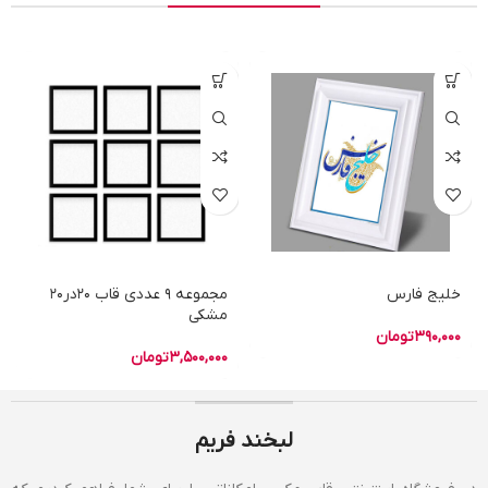
خلیج فارس
مجموعه 9 عددی قاب 20در20
مشکی
390,000
تومان
3,500,000
تومان
لبخند فریم