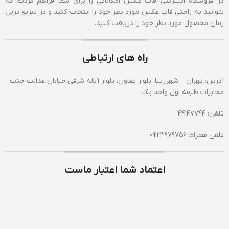
در فروشگاه اینترنتی قاب عکس امکاناتی را برای شما فراهم کردیم که
بتوانید به راحتی قاب عکس مورد نظر خود را انتخاب کنید و در سریع ترین
زمان محصول مورد نظر خود را دریافت کنید.
راه های ارتباطی
آدرس: تهران – شهرزیبا، بلوار تعاون، بلوار آلاله شرقی خیابان عدالت جنب
مخابرات طبقه اول واحد یک
تلفن: 44147744
تلفن همراه: 09123979756
اعتماد شما اعتبار ماست