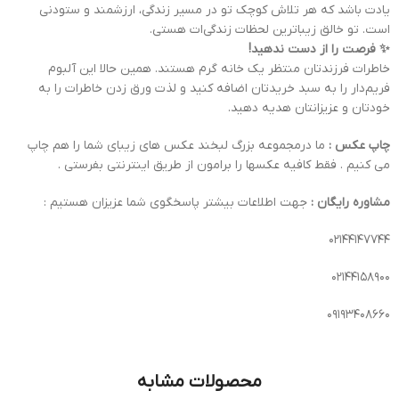
یادت باشد که هر تلاش کوچک تو در مسیر زندگی، ارزشمند و ستودنی
است. تو خالق زیباترین لحظات زندگی‌ات هستی.
✨ فرصت را از دست ندهید!
خاطرات فرزندتان منتظر یک خانه گرم هستند. همین حالا این آلبوم
فریم‌دار را به سبد خریدتان اضافه کنید و لذت ورق زدن خاطرات را به
خودتان و عزیزانتان هدیه دهید.
چاپ عکس :
ما درمجموعه بزرگ لبخند عکس های زیبای شما را هم چاپ
می کنیم . فقط کافیه عکسها را برامون از طریق اینترنتی بفرستی .
مشاوره رایگان :
جهت اطلاعات بیشتر پاسخگوی شما عزیزان هستیم :
02144147744
02144158900
09193408660
محصولات مشابه