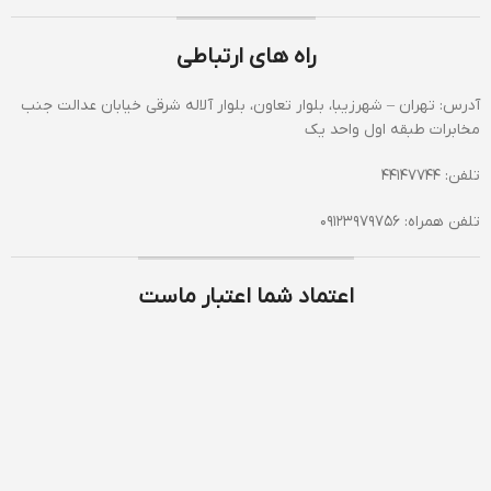
راه های ارتباطی
آدرس: تهران – شهرزیبا، بلوار تعاون، بلوار آلاله شرقی خیابان عدالت جنب
مخابرات طبقه اول واحد یک
تلفن: 44147744
تلفن همراه: 09123979756
اعتماد شما اعتبار ماست