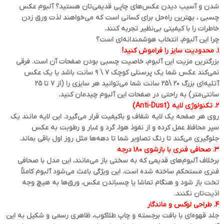
شدن و آسیب دیدن عکس‌های چاپی قدیمی‌تان هستید؟ آلبوم عکس
چسبی ، بهترین راه‌حل برای کسانی است که می‌خواهند لذت ورق زدن
خاطرات را با کیفیتی بی‌نظیر تجربه کنند.
چرا این آلبوم، انتخاب هوشمندانه‌ای است؟
۱. محدودیت سایز را فراموش کنید!
بزرگترین مزیت این آلبوم، خاصیت چسبی بودن صفحات آن است. فرقی
نمی‌کند عکس شما یک پرسنلی کوچک 7 \ 9 سانت باشد یا یک عکس
آتلیه‌ای بزرگ 20 \25 سانت شما می‌توانید هر سایزی را (از ۷ تا ۲۵
سانتی‌متر) به راحتی در صفحات این آلبوم چیدمان کنید.
۲. تکنولوژی لایه (Anti-Dust)
روی هر صفحه یک لایه شفاف و باکیفیت قرار می‌گیرد. این لایه مانند یک
سپر محافظ عمل کرده و از نفوذ هوا، گرد و غبار و رطوبت به عکس
جلوگیری می‌کند تا رنگ تصاویر شما تا دهه‌ها مثل روز اول باقی بماند.
۳. صحافی فنری با بازشوی ۱۸۰ درجه
برخلاف آلبوم‌های قدیمی که به سختی باز می‌مانند، این مدل با صحافی
فنری مستحکم ساخته شده است. این ویژگی باعث می‌شود آلبوم کاملاً
تخت باز شود و هنگام تماشا یا چسباندن عکس، ورق‌ها به هیچ وجه
اذیت‌تان نکنند.
۴. طراحی لوکس و ماندگار
جلد قهوه‌ای با بافت برجسته و چاپ طلاکوب، ظاهری رسمی و شکیل به این