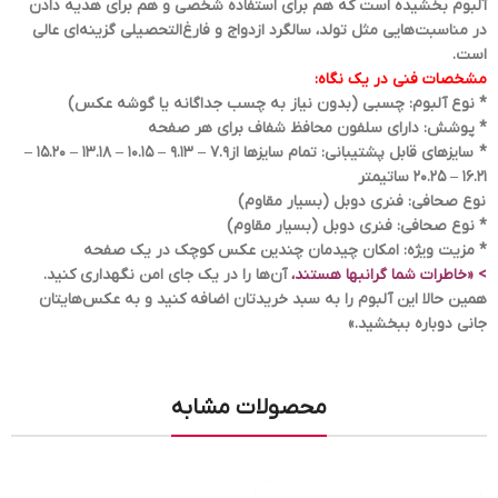
آلبوم بخشیده است که هم برای استفاده شخصی و هم برای هدیه دادن
در مناسبت‌هایی مثل تولد، سالگرد ازدواج و فارغ‌التحصیلی گزینه‌ای عالی
است.
مشخصات فنی در یک نگاه:
* نوع آلبوم: چسبی (بدون نیاز به چسب جداگانه یا گوشه عکس)
* پوشش: دارای سلفون محافظ شفاف برای هر صفحه
* سایزهای قابل پشتیبانی: تمام سایزها از7.9 – 9.13 – 10.15 – 13.18 – 15.20 –
16.21 – 20.25 ساتیمتر
نوع صحافی: فنری دوبل (بسیار مقاوم)
* نوع صحافی: فنری دوبل (بسیار مقاوم)
* مزیت ویژه: امکان چیدمان چندین عکس کوچک در یک صفحه
> «خاطرات شما گرانبها هستند،
آن‌ها را در یک جای امن نگهداری کنید.
همین حالا این آلبوم را به سبد خریدتان اضافه کنید و به عکس‌هایتان
جانی دوباره ببخشید.»
محصولات مشابه